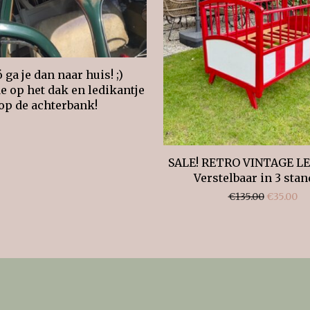
 ga je dan naar huis! ;)
op het dak en ledikantje
op de achterbank!
SALE! RETRO VINTAGE L
Verstelbaar in 3 stan
Oorspronk
Hui
€
135.00
€
35.00