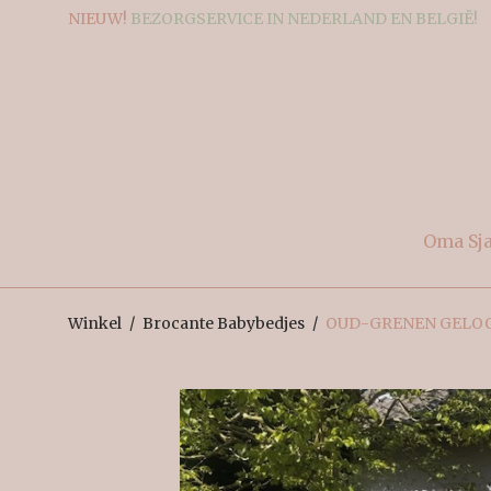
NIEUW!
BEZORGSERVICE IN NEDERLAND EN BELGIË!
Oma Sj
Winkel
/
Brocante Babybedjes
/
OUD-GRENEN GELOO