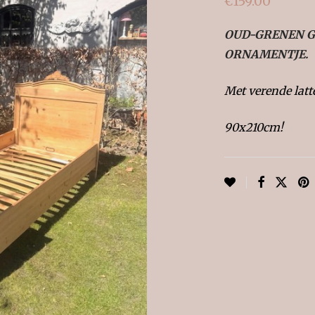
€
159.00
OUD-GRENEN G
ORNAMENTJE.
Met verende lat
90x210cm!