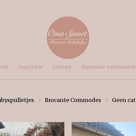
anet
Inspiratie
Contact
Algemene voorwaard
byspulletjes
Brocante Commodes
Geen cat
⁄
⁄