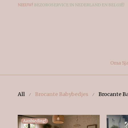
NIEUW!
BEZORGSERVICE IN NEDERLAND EN BELGIË!
Oma Sj
All
Brocante Babybedjes
Brocante Ba
⁄
⁄
Aanbieding!