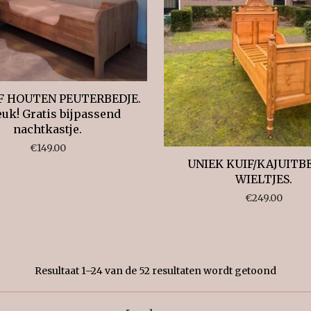
F HOUTEN PEUTERBEDJE.
euk! Gratis bijpassend
nachtkastje.
€
149.00
UNIEK KUIF/KAJUITB
WIELTJES.
€
249.00
Gesort
Resultaat 1–24 van de 52 resultaten wordt getoond
op
nieuws