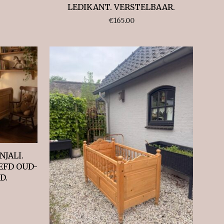
LEDIKANT. VERSTELBAAR.
€
165.00
NJALI.
EFD OUD-
D.