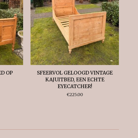
ED OP
SFEERVOL GELOOGD VINTAGE
KAJUITBED, EEN ECHTE
EYECATCHER!
€
225.00
eerd
te