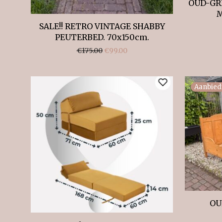
OUD-GR
M
SALE!! RETRO VINTAGE SHABBY
PEUTERBED. 70x150cm.
Oorspronkelijke prijs was: €175.00.
Huidige prijs is: €99.00.
€
175.00
€
99.00
Aanbied
OU