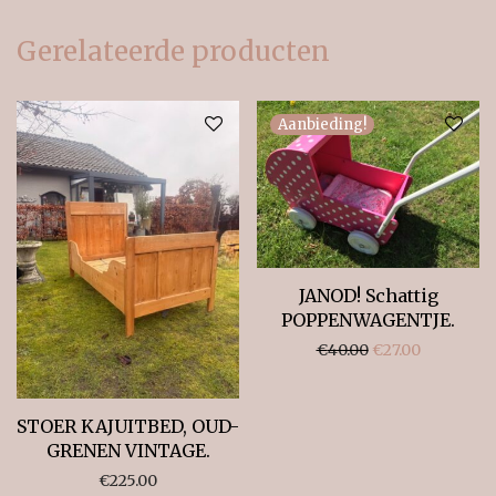
Gerelateerde producten
Aanbieding!
JANOD! Schattig
POPPENWAGENTJE.
Oorspronkelijke 
Huidige pri
€
40.00
€
27.00
STOER KAJUITBED, OUD-
GRENEN VINTAGE.
€
225.00