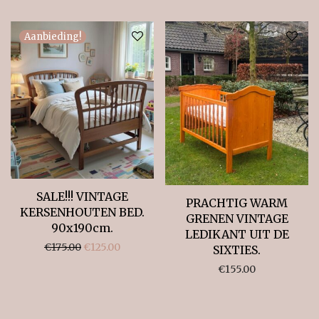
Aanbieding!
SALE!!! VINTAGE
PRACHTIG WARM
KERSENHOUTEN BED.
GRENEN VINTAGE
90x190cm.
LEDIKANT UIT DE
Oorspronkelijke prijs was: €175.00.
Huidige prijs is: €125.00.
€
175.00
€
125.00
SIXTIES.
€
155.00