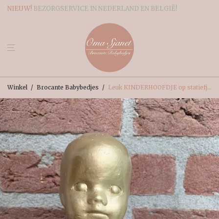
NIEUW!
BEZORGSERVICE IN NEDERLAND EN BELGIË!
Winkel
/
Brocante Babybedjes
/
Leuk KINDERHOOFDJE op statiefje. €5,-