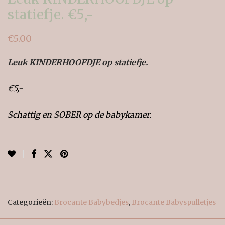
statiefje. €5,-
€
5.00
Leuk KINDERHOOFDJE op statiefje.
€5,-
Schattig en SOBER op de babykamer.
Categorieën:
Brocante Babybedjes
,
Brocante Babyspulletjes