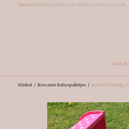
NIEUW!
BEZORGSERVICE IN NEDERLAND EN BELGIË!
Oma Sj
Winkel
/
Brocante Babyspulletjes
/
JANOD! Schattig