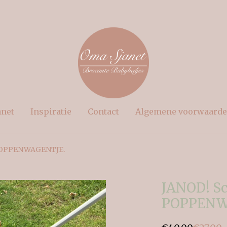
anet
Inspiratie
Contact
Algemene voorwaard
 POPPENWAGENTJE.
JANOD! Sc
POPPENW