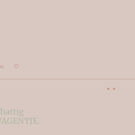
en
hattig
AGENTJE.